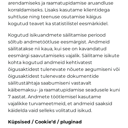
arendamiseks ja raamatupidamise aruandluse
korraldamiseks. Lisaks kasutame klientidega
suhtluse ning teenuse osutamise käigus
kogutud teavet ka statistilistel eesmärkidel.
Kogutud isikuandmete säilitamise periood
sõltub andmetöötluse eesmärgist. Andmeid
säilitatakse nii kaua, kui see on kavandatud
eesmärgi saavutamiseks vajalik. Säilitame isikute
kohta kogutud andmeid kehtivatest
õigusaktidest tulenevate nõuete aegumiseni või
õigusaktidest tulenevate dokumentide
säilitustähtaja saabumiseni vastavalt
käibemaksu- ja raamatupidamise seadusele kuni
7 aastat. Andmete töötlemisel kasutame
vajalikke turvameetmeid, et andmeid saaksid
käidelda vaid selleks volitatud isikud.
Küpsised / Cookie’d / pluginad