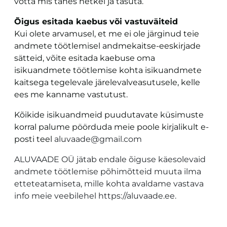
võtta mis tahes hetkel ja tasuta.
Õigus esitada kaebus
või vastuväiteid
Kui olete arvamusel, et me ei ole järginud teie
andmete töötlemisel andmekaitse-eeskirjade
sätteid, võite esitada kaebuse oma
isikuandmete töötlemise kohta isikuandmete
kaitsega tegelevale järelevalveasutusele, kelle
ees me kanname vastutust.
Kõikide isikuandmeid puudutavate küsimuste
korral palume pöörduda meie poole kirjalikult e-
posti teel
aluvaade@gmail.com
ALUVAADE OÜ jätab endale õiguse käesolevaid
andmete töötlemise põhimõtteid muuta ilma
etteteatamiseta, mille kohta avaldame vastava
info meie veebilehel
https://aluvaade.ee
.