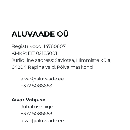
ALUVAADE OÜ
Registrikood:
14780607
KMKR:
EE102185001
Juriidiline aadress: Saviotsa, Himmiste küla,
64204 Räpina vald, Põlva maakond
aivar@aluvaade.ee
+372 5086683
Aivar Valguse
Juhatuse liige
+372 5086683
aivar@aluvaade.ee