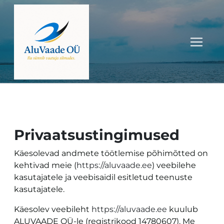
Privaatsustingimused
Käesolevad andmete töötlemise põhimõtted on
kehtivad meie (
https://aluvaade.ee
) veebilehe
kasutajatele ja veebisaidil esitletud teenuste
kasutajatele.
Käesolev veebileht
https://aluvaade.ee
kuulub
ALUVAADE OÜ-le (registrikood 14780607). Me