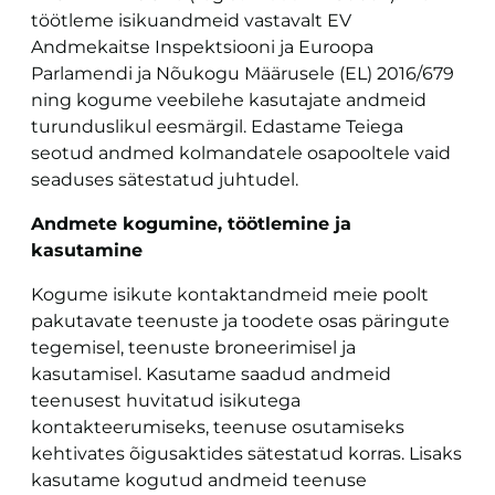
töötleme isikuandmeid vastavalt EV
Andmekaitse Inspektsiooni ja Euroopa
Parlamendi ja Nõukogu Määrusele (EL) 2016/679
ning kogume veebilehe kasutajate andmeid
turunduslikul eesmärgil. Edastame Teiega
seotud andmed kolmandatele osapooltele vaid
seaduses sätestatud juhtudel.
Andmete kogumine, töötlemine ja
kasutamine
Kogume isikute kontaktandmeid meie poolt
pakutavate teenuste ja toodete osas päringute
tegemisel, teenuste broneerimisel ja
kasutamisel. Kasutame saadud andmeid
teenusest huvitatud isikutega
kontakteerumiseks, teenuse osutamiseks
kehtivates õigusaktides sätestatud korras. Lisaks
kasutame kogutud andmeid teenuse