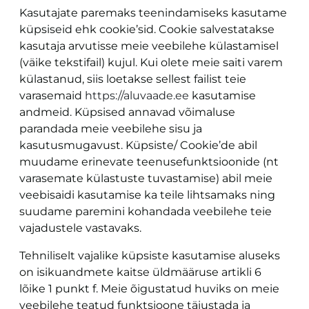
Kasutajate paremaks teenindamiseks kasutame
küpsiseid ehk cookie’sid. Cookie salvestatakse
kasutaja arvutisse meie veebilehe külastamisel
(väike tekstifail) kujul. Kui olete meie saiti varem
külastanud, siis loetakse sellest failist teie
varasemaid
https://aluvaade.ee
kasutamise
andmeid. Küpsised annavad võimaluse
parandada meie veebilehe sisu ja
kasutusmugavust. Küpsiste/ Cookie’de abil
muudame erinevate teenusefunktsioonide (nt
varasemate külastuste tuvastamise) abil meie
veebisaidi kasutamise ka teile lihtsamaks ning
suudame paremini kohandada veebilehe teie
vajadustele vastavaks.
Tehniliselt vajalike küpsiste kasutamise aluseks
on isikuandmete kaitse üldmääruse artikli 6
lõike 1 punkt f. Meie õigustatud huviks on meie
veebilehe teatud funktsioone täiustada ja