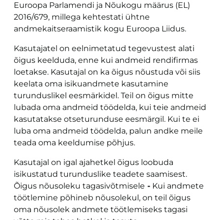
Euroopa Parlamendi ja Nõukogu määrus (EL)
2016/679, millega kehtestati ühtne
andmekaitseraamistik kogu Euroopa Liidus.
Kasutajatel on eelnimetatud tegevustest alati
õigus keelduda, enne kui andmeid rendifirmas
loetakse. Kasutajal on ka õigus nõustuda või siis
keelata oma isikuandmete kasutamine
turunduslikel eesmärkidel. Teil on õigus mitte
lubada oma andmeid töödelda, kui teie andmeid
kasutatakse otseturunduse eesmärgil. Kui te ei
luba oma andmeid töödelda, palun andke meile
teada oma keeldumise põhjus.
Kasutajal on igal ajahetkel õigus loobuda
isikustatud turunduslike teadete saamisest.
Õigus nõusoleku tagasivõtmisele
-
Kui andmete
töötlemine põhineb nõusolekul, on teil õigus
oma nõusolek andmete töötlemiseks tagasi