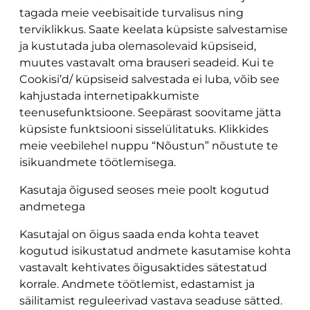
tagada meie veebisaitide turvalisus ning
terviklikkus. Saate keelata küpsiste salvestamise
ja kustutada juba olemasolevaid küpsiseid,
muutes vastavalt oma brauseri seadeid. Kui te
Cookisi’d/ küpsiseid salvestada ei luba, võib see
kahjustada internetipakkumiste
teenusefunktsioone. Seepärast soovitame jätta
küpsiste funktsiooni sisselülitatuks. Klikkides
meie veebilehel nuppu “Nõustun” nõustute te
isikuandmete töötlemisega.
Kasutaja õigused seoses meie poolt kogutud
andmetega
Kasutajal on õigus saada enda kohta teavet
kogutud isikustatud andmete kasutamise kohta
vastavalt kehtivates õigusaktides sätestatud
korrale. Andmete töötlemist, edastamist ja
säilitamist reguleerivad vastava seaduse sätted.